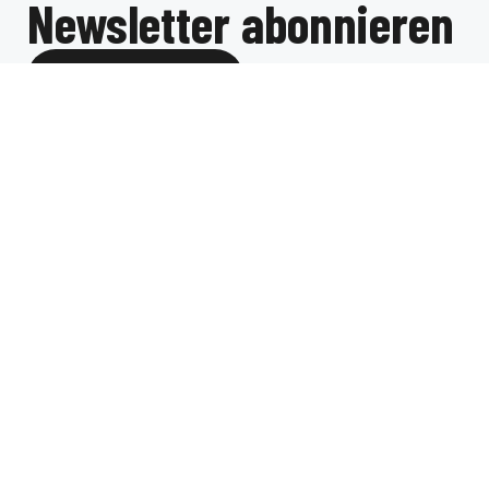
Newsletter abonnieren
Zum Newsletter
Angebot
Produktion
Beratung
Custom Solutions
Über uns
Über uns
AI Artists
Ethik
Socials
LinkedIn
Instagram
Rechtliches