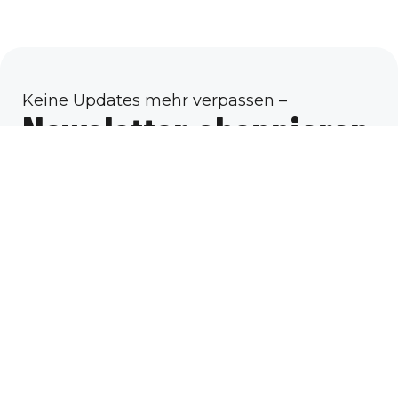
Keine Updates mehr verpassen –
Newsletter abonnieren
Zum Newsletter
Angebot
Produktion
Beratung
Custom Solutions
Über uns
Über uns